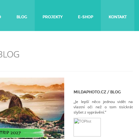
O
BLOG
PROJEKTY
E-SHOP
KONTAKT
 BLOG
MILDAPHOTO.CZ / BLOG
„Je lepší něco jednou vidět na
vlastní oči než o tom tisíckrát
slyšet z vyprávění.“